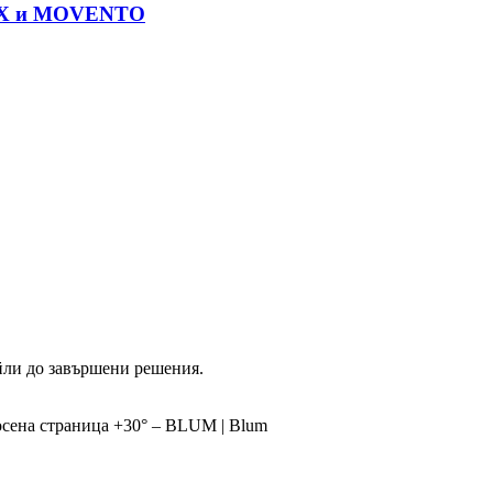
OX и MOVENTO
йли до завършени решения.