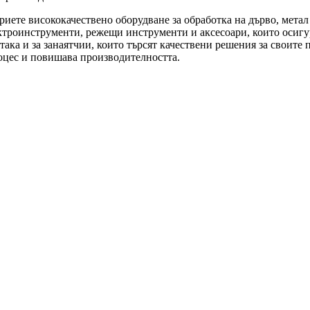
риете висококачествено оборудване за обработка на дърво, мета
троинструменти, режещи инструменти и аксесоари, които осигур
ка и за занаятчии, които търсят качествени решения за своите п
оцес и повишава производителността.