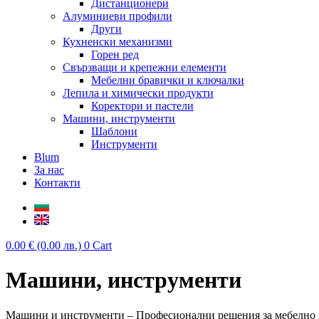
Дистанционери
Алуминиеви профили
Други
Кухненски механизми
Горен ред
Свързващи и крепежни елементи
Мебелни бравички и ключалки
Лепила и химически продукти
Коректори и пастели
Машини, инструменти
Шаблони
Инструменти
Blum
За нас
Контакти
0.00
€
(0.00 лв.)
0
Cart
Машини, инструменти
Машини и инструменти – Професионални решения за мебелно 