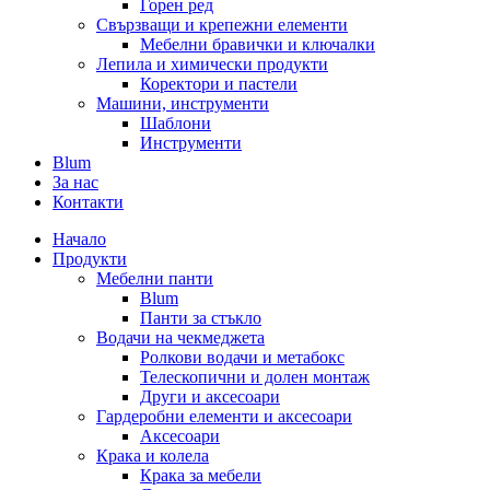
Горен ред
Свързващи и крепежни елементи
Мебелни бравички и ключалки
Лепила и химически продукти
Коректори и пастели
Машини, инструменти
Шаблони
Инструменти
Blum
За нас
Контакти
Начало
Продукти
Мебелни панти
Blum
Панти за стъкло
Водачи на чекмеджета
Ролкови водачи и метабокс
Телескопични и долен монтаж
Други и аксесоари
Гардеробни елементи и аксесоари
Аксесоари
Крака и колела
Крака за мебели