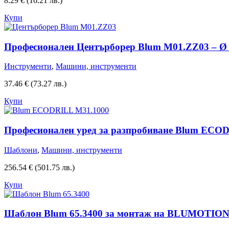
8.29
€
(16.21 лв.)
Купи
Професионален Центърборер Blum М01.ZZ03 – Ø 2
Инструменти
,
Машини, инструменти
37.46
€
(73.27 лв.)
Купи
Професионален уред за разпробиване Blum ECO
Шаблони
,
Машини, инструменти
256.54
€
(501.75 лв.)
Купи
Шаблон Blum 65.3400 за монтаж на BLUMOTIO