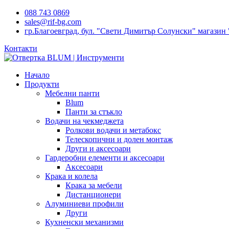
088 743 0869
sales@rif-bg.com
гр.Благоевград, бул. "Свети Димитър Солунски" магазин 
Контакти
Начало
Продукти
Мебелни панти
Blum
Панти за стъкло
Водачи на чекмеджета
Ролкови водачи и метабокс
Телескопични и долен монтаж
Други и аксесоари
Гардеробни елементи и аксесоари
Аксесоари
Крака и колела
Крака за мебели
Дистанционери
Алуминиеви профили
Други
Кухненски механизми