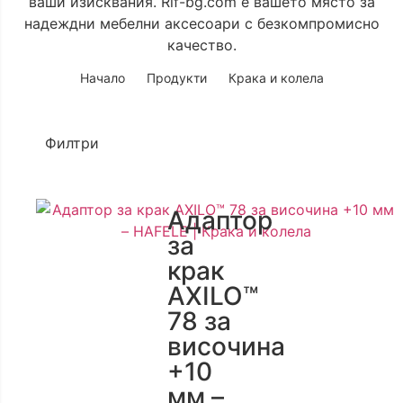
ваши изисквания. Rif-bg.com е вашето място за
надеждни мебелни аксесоари с безкомпромисно
качество.
Начало
Продукти
Крака и колела
Филтри
Адаптор
за
крак
AXILO™
78 за
височина
+10
мм –