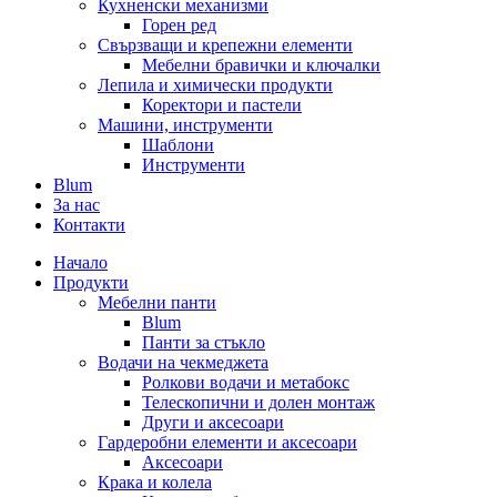
Кухненски механизми
Горен ред
Свързващи и крепежни елементи
Мебелни бравички и ключалки
Лепила и химически продукти
Коректори и пастели
Машини, инструменти
Шаблони
Инструменти
Blum
За нас
Контакти
Начало
Продукти
Мебелни панти
Blum
Панти за стъкло
Водачи на чекмеджета
Ролкови водачи и метабокс
Телескопични и долен монтаж
Други и аксесоари
Гардеробни елементи и аксесоари
Аксесоари
Крака и колела