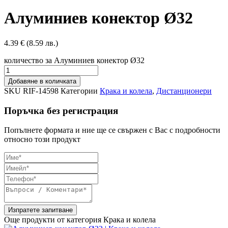
Алуминиев конектор Ø32
4.39
€
(8.59 лв.)
количество за Алуминиев конектор Ø32
Добавяне в количката
SKU
RIF-14598
Категории
Крака и колела
,
Дистанционери
Поръчка без регистрация
Попълнете формата и ние ще се свържен с Вас с подробности
относно този продукт
Изпратете запитване
Още продукти от категория
Крака и колела