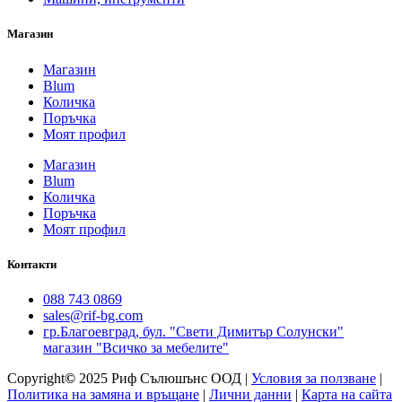
Магазин
Магазин
Blum
Количка
Поръчка
Моят профил
Магазин
Blum
Количка
Поръчка
Моят профил
Контакти
088 743 0869
sales@rif-bg.com
гр.Благоевград, бул. "Свети Димитър Солунски"
магазин "Всичко за мебелите"
Copyright
©
2025 Риф Сълюшънс ООД |
Условия за ползване
|
Политика на замяна и връщане
|
Лични данни
|
Карта на сайта