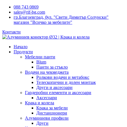
088 743 0869
sales@rif-bg.com
гр.Благоевград, бул. "Свети Димитър Солунски"
магазин "Всичко за мебелите"
Контакти
Начало
Продукти
Мебелни панти
Blum
Панти за стъкло
Водачи на чекмеджета
Ролкови водачи и метабокс
Телескопични и долен монтаж
Други и аксесоари
Гардеробни елементи и аксесоари
Аксесоари
Крака и колела
Крака за мебели
Дистанционери
Алуминиеви профили
Други