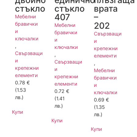
стъкло
стъкло
врата
407
–
Мебелни
202
бравички
Мебелни
и
бравички
Свързващи
ключалки
и
и
,
ключалки
крепежни
Свързващи
,
елементи
и
Свързващи
,
крепежни
и
Мебелни
елементи
крепежни
бравички
0.78
€
елементи
и
(1.53
0.72
€
ключалки
лв.)
(1.41
0.69
€
лв.)
(1.35
Купи
лв.)
Купи
Купи