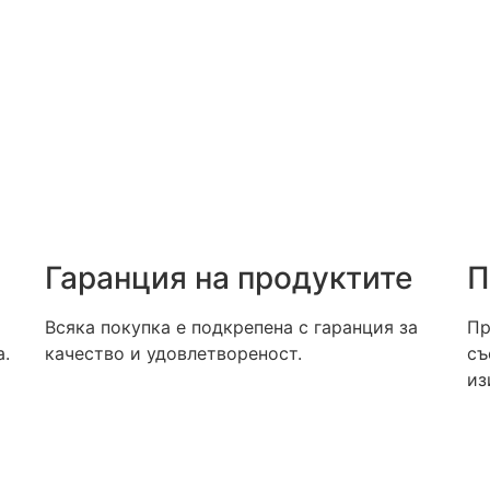
Гаранция на продуктите
П
Всяка покупка е подкрепена с гаранция за
Пр
а.
качество и удовлетвореност.
съ
из