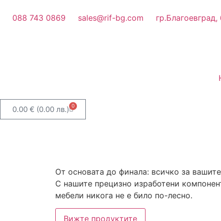
088 743 0869
sales@rif-bg.com
гр.Благоевград,
0
0.00
€
(0.00 лв.)
От основата до финала: всичко за вашит
С нашите прецизно изработени компонен
мебели никога не е било по-лесно.
Вижте продуктите