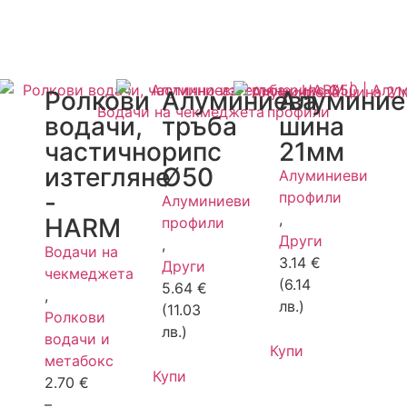
Ролкови
Алуминиева
Алуминие
водачи,
тръба
шина
частично
рипс
21мм
изтегляне
Ø50
Алуминиеви
-
профили
Алуминиеви
,
HARM
профили
Други
,
Водачи на
3.14
€
Други
чекмеджета
(6.14
5.64
€
,
лв.)
(11.03
Ролкови
лв.)
водачи и
Купи
метабокс
Купи
2.70
€
–