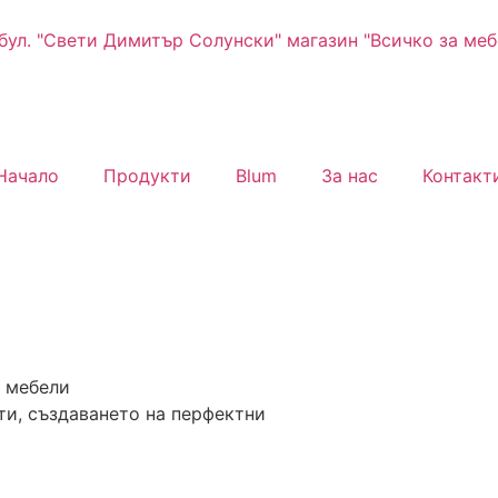
 бул. "Свети Димитър Солунски" магазин "Всичко за меб
Начало
Продукти
Blum
За нас
Контакт
е мебели
ти, създаването на перфектни