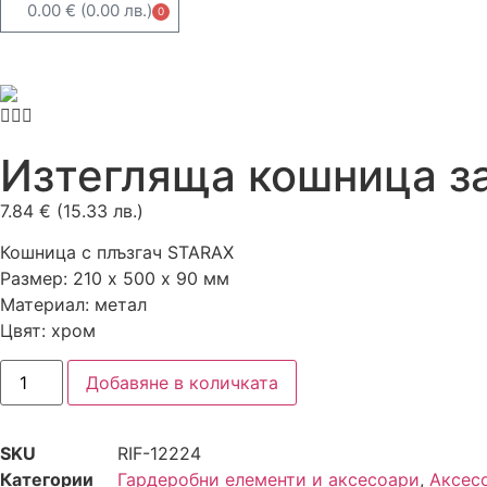
0.00
€
(0.00 лв.)
0
Изтегляща кошница з
7.84
€
(15.33 лв.)
Кошница с плъзгач STARAX
Размер: 210 х 500 х 90 мм
Материал: метал
Цвят: хром
Добавяне в количката
SKU
RIF-12224
Категории
Гардеробни елементи и аксесоари
,
Аксес