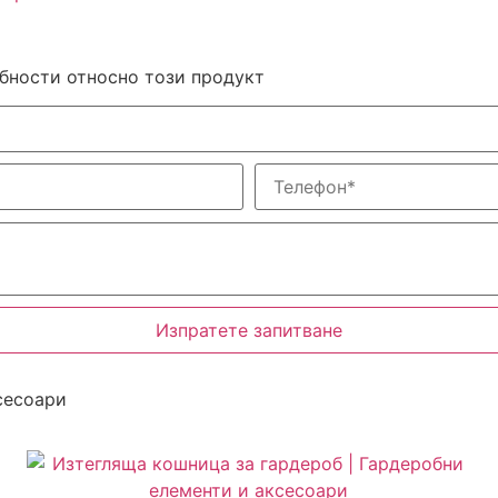
обности относно този продукт
Изпратете запитване
сесоари