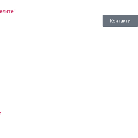
елите"
Контакти
и