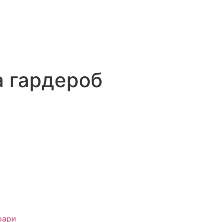
а гардероб
оари