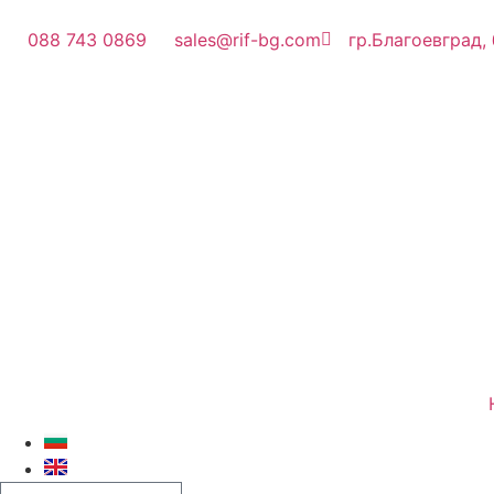
088 743 0869
sales@rif-bg.com
гр.Благоевград,