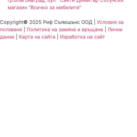
гр.Благоевград, бул. "Свети Димитър Солунски"
магазин "Всичко за мебелите"
Copyright
©
2025 Риф Сълюшънс ООД |
Условия за
ползване
|
Политика на замяна и връщане
|
Лични
данни
|
Карта на сайта
|
Изработка на сайт