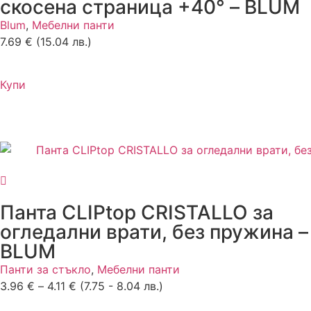
скосена страница +40° – BLUM
Blum
,
Мебелни панти
7.69
€
(15.04 лв.)
Купи
Панта CLIPtop CRISTALLO за
огледални врати, без пружина –
BLUM
Панти за стъкло
,
Мебелни панти
3.96
€
–
4.11
€
(7.75 - 8.04 лв.)