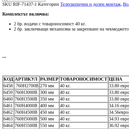
SKU
RIF-71437-1
Категории
Телескопични и долен монтаж
,
Во
Комплектът включва:
2 бр. водачи с товароносимост 40 кг.
2 бр. заключващи механизма за закрепване на чекмеджето
““
КОД
АРТИКУЛ
РАЗМЕР
ТОВАРОНОСИМОСТ
ЦЕНА
6458
760H2700B
270 мм
40 кг.
33.80 евро
6459
760H3000B
300 мм
40 кг.
33.80 евро
6460
760H3500B
350 мм
40 кг.
33.80 евро
6461
760H4000B
400 мм
40 кг.
34.16 евро
6462
760H4500B
450 мм
40 кг.
34.56евро/
6463
760H5000B
500 мм
40 кг.
34.93 евро
6464
760H5500B
550 мм
40 кг.
36.92 евро