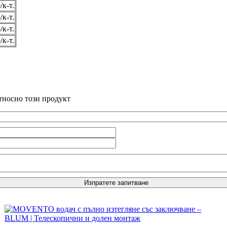
/к-т.
/к-т.
/к-т.
/к-т.
тносно този продукт
Изпратете запитване