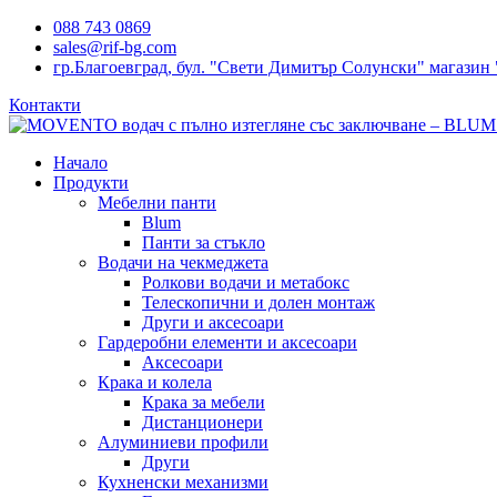
088 743 0869
sales@rif-bg.com
гр.Благоевград, бул. "Свети Димитър Солунски" магазин 
Контакти
Начало
Продукти
Мебелни панти
Blum
Панти за стъкло
Водачи на чекмеджета
Ролкови водачи и метабокс
Телескопични и долен монтаж
Други и аксесоари
Гардеробни елементи и аксесоари
Аксесоари
Крака и колела
Крака за мебели
Дистанционери
Алуминиеви профили
Други
Кухненски механизми