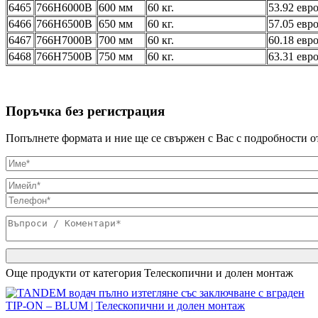
6465
766H6000B
600 мм
60 кг.
53.92 евро
6466
766H6500B
650 мм
60 кг.
57.05 евро
6467
766H7000B
700 мм
60 кг.
60.18 евро
6468
766H7500B
750 мм
60 кг.
63.31 евро
Поръчка без регистрация
Попълнете формата и ние ще се свържен с Вас с подробности о
Още продукти от категория
Телескопични и долен монтаж