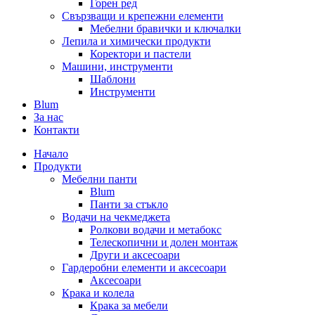
Горен ред
Свързващи и крепежни елементи
Мебелни бравички и ключалки
Лепила и химически продукти
Коректори и пастели
Машини, инструменти
Шаблони
Инструменти
Blum
За нас
Контакти
Начало
Продукти
Мебелни панти
Blum
Панти за стъкло
Водачи на чекмеджета
Ролкови водачи и метабокс
Телескопични и долен монтаж
Други и аксесоари
Гардеробни елементи и аксесоари
Аксесоари
Крака и колела
Крака за мебели