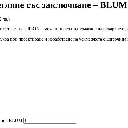
гляне със заключване – BLUM
2 лв.)
твата на TIP-ON – механичното подпомагане на отваряне с до
при проектиране и изработване на чекмеджета с широчина на
ване - BLUM