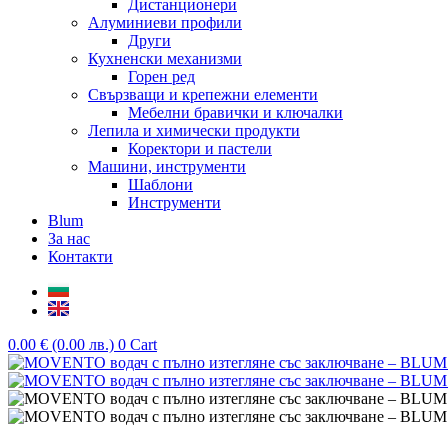
Дистанционери
Алуминиеви профили
Други
Кухненски механизми
Горен ред
Свързващи и крепежни елементи
Мебелни бравички и ключалки
Лепила и химически продукти
Коректори и пастели
Машини, инструменти
Шаблони
Инструменти
Blum
За нас
Контакти
0.00
€
(0.00 лв.)
0
Cart