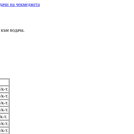
дачи на чекмеджета
 към водача.
/к-т.
/к-т.
/к-т.
/к-т.
к-т.
/к-т.
/к-т.