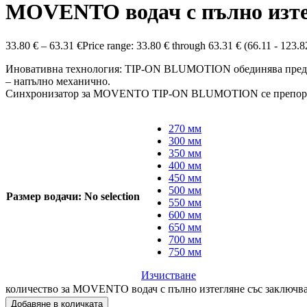
MOVENTO водач с пълно изте
33.80
€
–
63.31
€
Price range: 33.80 € through 63.31 €
(66.11 - 123.8
Иновативна технология: TIP-ON BLUMOTION обединява предимс
– напълно механично.
Синхронизатор за MOVENTO TIP-ON BLUMOTION се препоръчва 
270 мм
300 мм
350 мм
400 мм
450 мм
500 мм
Размер водачи
:
No selection
550 мм
600 мм
650 мм
700 мм
750 мм
Изчистване
количество за MOVENTO водач с пълно изтегляне със заключ
Добавяне в количката