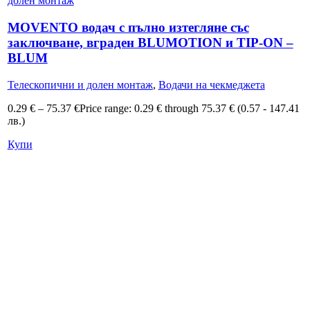
MOVENTO водач с пълно изтегляне със
заключване, вграден BLUMOTION и TIP-ON –
BLUM
Телескопични и долен монтаж
,
Водачи на чекмеджета
0.29
€
–
75.37
€
Price range: 0.29 € through 75.37 €
(0.57 - 147.41
лв.)
Купи