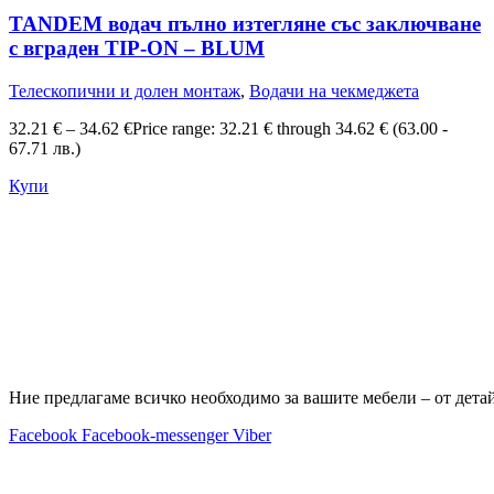
TANDEM водач пълно изтегляне със заключване
с вграден TIP-ON – BLUM
Телескопични и долен монтаж
,
Водачи на чекмеджета
32.21
€
–
34.62
€
Price range: 32.21 € through 34.62 €
(63.00 -
67.71 лв.)
Купи
Ние предлагаме всичко необходимо за вашите мебели – от дета
Facebook
Facebook-messenger
Viber