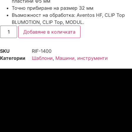
пластини Ф5 мм
Точно прибиране на размер 32 мм
Възможност на обработка: Aventos HF, CLIP Top
BLUMOTION, CLIP Top, MODUL.
Добавяне в количката
SKU
RIF-1400
Категории
Шаблони
,
Машини, инструменти