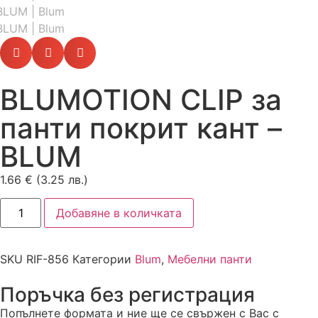
BLUMOTION CLIP за
панти покрит кант –
BLUM
1.66
€
(3.25 лв.)
Добавяне в количката
SKU
RIF-856
Категории
Blum
,
Мебелни панти
Поръчка без регистрация
Попълнете формата и ние ще се свържен с Вас с